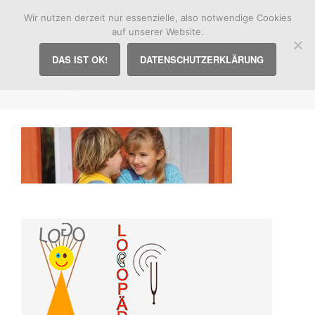
Praxis für Logopädie
Wir nutzen derzeit nur essenzielle, also notwendige Cookies
auf unserer Website.
DAS IST OK!
DATENSCHUTZERKLÄRUNG
Junge und Maedchen stehen an Fenster,
fluestern